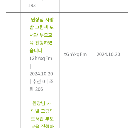
193
원장님 사랑
밭 그림책 도
서관 부모교
육 진행하였
습니다
tGhYxqFm
2024.10.20
tGhYxqFm
|
2024.10.20
|
추천 0
|
조
회 206
원장님 사
랑밭 그림책
도서관 부모
교육 진행하