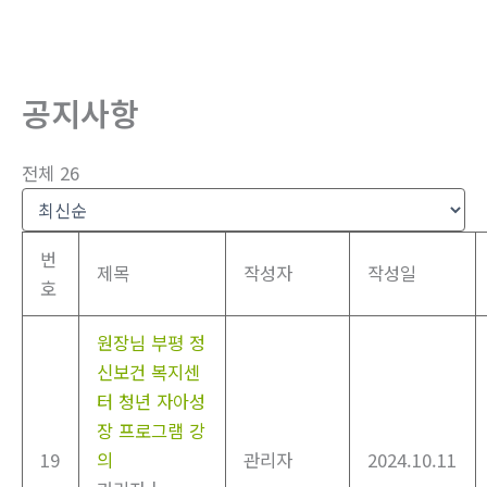
뛰
기
공지사항
전체 26
번
제목
작성자
작성일
호
원장님 부평 정
신보건 복지센
터 청년 자아성
장 프로그램 강
19
의
관리자
2024.10.11