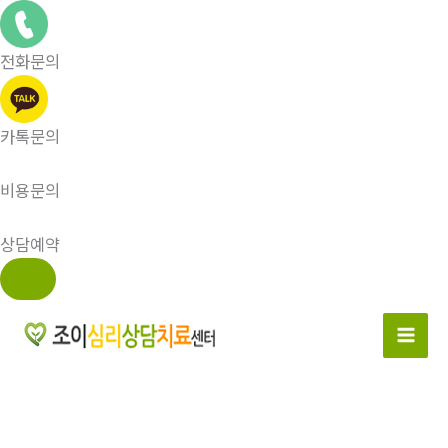
전화문의
카톡문의
비용문의
상담예약
콘
텐
츠
로
건
너