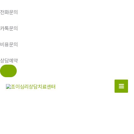
전화문의
카톡문의
비용문의
상담예약
콘
텐
츠
로
건
너
뛰