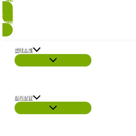
상담절차
츠
로
건
상담연구진소개
너
뛰
기
센터소개
심리상담