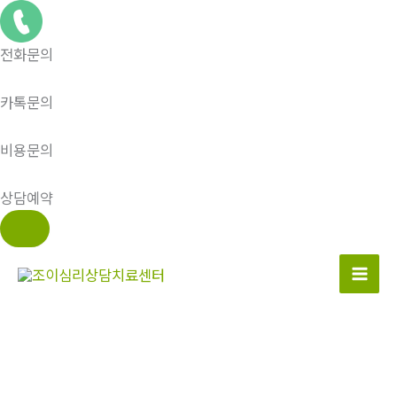
전화문의
카톡문의
비용문의
상담예약
콘
텐
츠
로
건
너