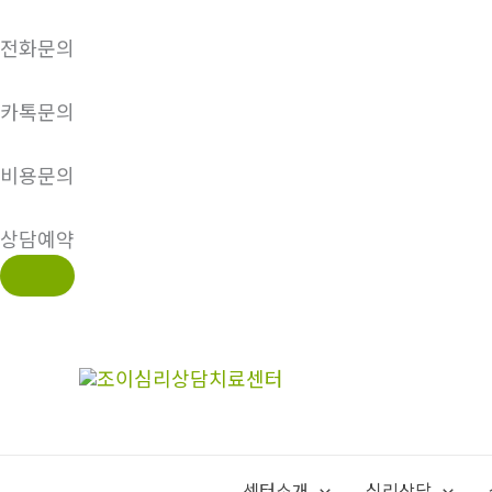
전화문의
카톡문의
비용문의
상담예약
콘
텐
츠
로
건
너
센터소개
심리상담